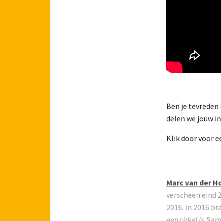
Ben je tevreden
delen we jouw in
Klik door voor 
Marc van der H
verscheen eind 
2016. In 2016 br
een cirkel is
. Sam