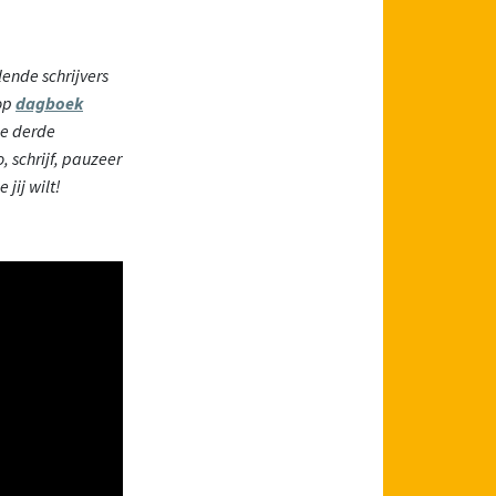
ende schrijvers
op
dagboek
ze derde
, schrijf, pauzeer
 jij wilt!