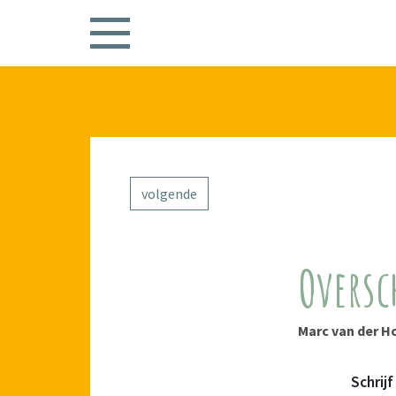
volgende
Oversc
Marc van der H
Schrij