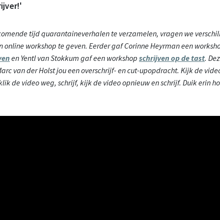
ijver!'
omende tijd quarantaineverhalen te verzamelen, vragen we verschill
 online workshop te geven. Eerder gaf Corinne Heyrman een worksh
ven
en Yentl van Stokkum gaf een workshop
schrijven op de tast
. De
arc van der Holst jou een overschrijf- en cut-upopdracht.
Kijk de video
 klik de video weg, schrijf, kijk de video opnieuw en schrijf. Duik erin hoe