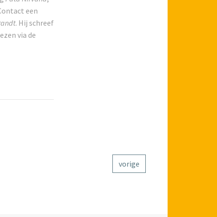
 Contact een
andt
. Hij schreef
lezen via de
vorige