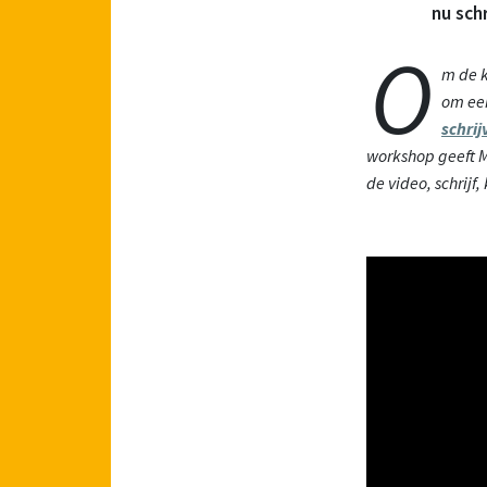
nu schr
O
m de k
om een
schrij
workshop geeft M
de video, schrijf,