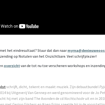
 met het eindresultaat? Stuur dat dan naar
myrna@denieuweoost
zending op Notulen van het Onzichtbare. Veel schrijfplezier!
een
overzicht
van de tot nu toe verschenen workshops en inzendin
olst
schrijft, dicht, tekent en maakt muziek. Zijn debuutbundel
Py
2014 bij Uitgeverij Van Gennep en werd genomineerd voor de Jo Pet
acht hij met zijn band The Avonden de cd
Nachtschade
uit en in 20
en met Gerjon Gijsbers en Koen Frijns speelde hij in de voorstelli