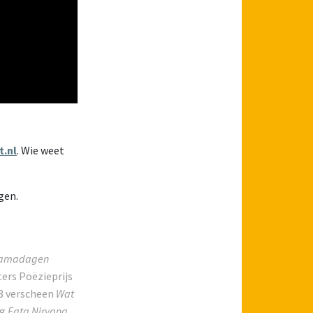
.nl
. Wie weet
gen.
jamadagen
ers Poëzieprijs
18 verscheen
Wat
ng
Fata Nirvana
,