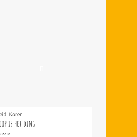
eidi Koren
oop is het ding
oëzie