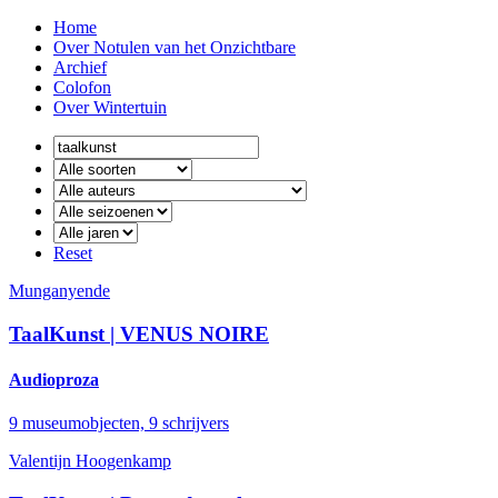
Home
Over Notulen van het Onzichtbare
Archief
Colofon
Over Wintertuin
Reset
Munganyende
TaalKunst | VENUS NOIRE
Audioproza
9 museumobjecten, 9 schrijvers
Valentijn Hoogenkamp