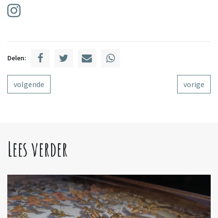
Delen:
volgende
vorige
Lees verder