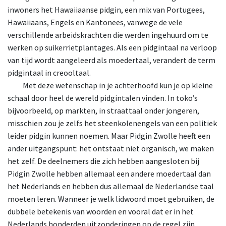
inwoners het Hawaiiaanse pidgin, een mix van Portugees,
Hawaiiaans, Engels en Kantonees, vanwege de vele
verschillende arbeidskrachten die werden ingehuurd om te
werken op suikerrietplantages. Als een pidgintaal na verloop
van tijd wordt aangeleerd als moedertaal, verandert de term
pidgintaal in creooltaal.
Met
deze wetenschap in je achterhoofd kun je op kleine
schaal door heel de wereld pidgintalen vinden. In toko’s
bijvoorbeeld, op markten, in straattaal onder jongeren,
misschien zou je zelfs het steenkolenengels van een politiek
leider pidgin kunnen noemen. Maar Pidgin Zwolle heeft een
ander uitgangspunt: het ontstaat niet organisch, we maken
het zelf. De deelnemers die zich hebben aangesloten bij
Pidgin Zwolle hebben allemaal een andere moedertaal dan
het Nederlands en hebben dus allemaal de Nederlandse taal
moeten leren. Wanneer je welk lidwoord moet gebruiken, de
dubbele betekenis van woorden en vooral dat er in het
Nederlands honderden uitzonderingen op de regel zijn.