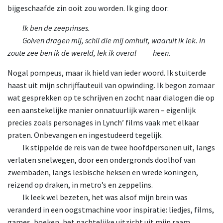
bijgeschaafde zin ooit zou worden. Ik ging door:
Ik
ben de zeeprinses.
Golven
dragen mij, schil die mij omhult, waaruit ik lek. In
zoute zee ben ik de wereld, lek ik overal
heen.
Nogal pompeus, maar ik hield van ieder woord. Ik stuiterde
haast uit mijn schrijffauteuil van opwinding. Ik begon zomaar
wat gesprekken op te schrijven en zocht naar dialogen die op
een aanstekelijke manier onnatuurlijk waren – eigenlijk
precies zoals personages in Lynch’ films vaak met elkaar
praten. Onbevangen en ingestudeerd tegelijk.
Ik
stippelde de reis van de twee hoofdpersonen uit, langs
verlaten snelwegen, door een ondergronds doolhof van
zwembaden, langs lesbische heksen en wrede koningen,
reizend op draken, in metro’s en zeppelins.
Ik
leek wel bezeten, het was alsof mijn brein was
veranderd in een oogstmachine voor inspiratie: liedjes, films,
games, boeken, het nachtelijke uitzicht uit mijn raam,