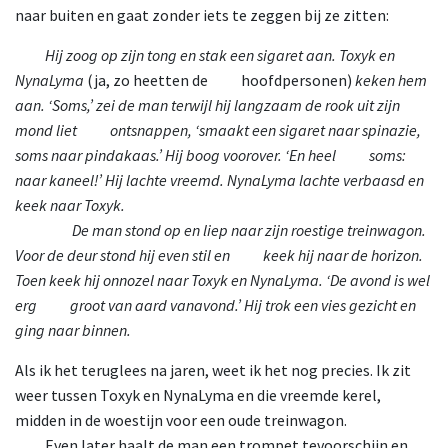
naar buiten en gaat zonder iets te zeggen bij ze zitten:
Hij
zoog op zijn tong en stak een sigaret aan. Toxyk en
NynaLyma
(ja, zo heetten de
hoofdpersonen)
keken hem
aan. ‘Soms,’ zei de man terwijl hij langzaam de rook uit zijn
mond liet
ontsnappen
, ‘smaakt een sigaret naar spinazie,
soms naar pindakaas.’ Hij boog voorover. ‘En heel
soms:
n
aar kaneel!’ Hij lachte vreemd. NynaLyma lachte verbaasd en
keek naar Toxyk.
De
man stond op en liep naar zijn roestige treinwagon.
Voor de deur stond hij even stil en
keek
hij naar de horizon.
Toen keek hij onnozel naar Toxyk en NynaLyma. ‘De
avond is wel
erg
groot
van aard vanavond.’ Hij trok een vies gezicht en
ging naar binnen.
Als ik het teruglees na jaren, weet ik het nog precies. Ik zit
weer tussen Toxyk en NynaLyma en die vreemde kerel,
midden in de woestijn voor een oude treinwagon.
Even
later haalt de man een trompet tevoorschijn en