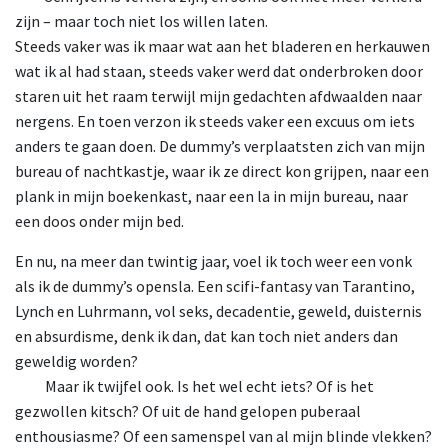
zijn – maar toch niet los willen laten.
Steeds vaker was ik maar wat aan het bladeren en herkauwen
wat ik al had staan, steeds vaker werd dat onderbroken door
staren uit het raam terwijl mijn gedachten afdwaalden naar
nergens. En toen verzon ik steeds vaker een excuus om iets
anders te gaan doen. De dummy’s verplaatsten zich van mijn
bureau of nachtkastje, waar ik ze direct kon grijpen, naar een
plank in mijn boekenkast, naar een la in mijn bureau, naar
een doos onder mijn bed.
En nu, na meer dan twintig jaar, voel ik toch weer een vonk
als ik de dummy’s opensla. Een scifi-fantasy van Tarantino,
Lynch en Luhrmann, vol seks, decadentie, geweld, duisternis
en absurdisme, denk ik dan, dat kan toch niet anders dan
geweldig worden?
Maar
ik twijfel ook. Is het wel echt iets? Of is het
gezwollen kitsch? Of uit de hand gelopen puberaal
enthousiasme? Of een samenspel van al mijn blinde vlekken?