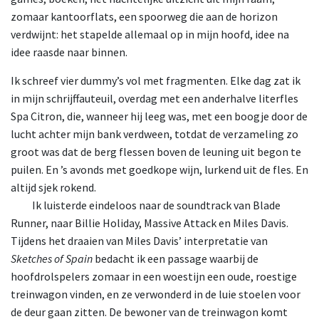
zomaar kantoorflats, een spoorweg die aan de horizon
verdwijnt: het stapelde allemaal op in mijn hoofd, idee na
idee raasde naar binnen.
Ik schreef vier dummy’s vol met fragmenten. Elke dag zat ik
in mijn schrijffauteuil, overdag met een anderhalve literfles
Spa Citron, die, wanneer hij leeg was, met een boogje door de
lucht achter mijn bank verdween, totdat de verzameling zo
groot was dat de berg flessen boven de leuning uit begon te
puilen. En ’s avonds met goedkope wijn, lurkend uit de fles. En
altijd sjek rokend.
Ik
luisterde eindeloos naar de soundtrack van Blade
Runner, naar Billie Holiday, Massive Attack en Miles Davis.
Tijdens het draaien van Miles Davis’ interpretatie van
Sketches of Spain
bedacht ik een passage waarbij de
hoofdrolspelers zomaar in een woestijn een oude, roestige
treinwagon vinden, en ze verwonderd in de luie stoelen voor
de deur gaan zitten. De bewoner van de treinwagon komt