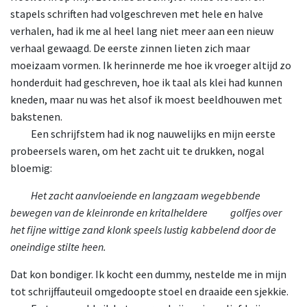
stapels schriften had volgeschreven met hele en halve
verhalen, had ik me al heel lang niet meer aan een nieuw
verhaal gewaagd. De eerste zinnen lieten zich maar
moeizaam vormen. Ik herinnerde me hoe ik vroeger altijd zo
honderduit had geschreven, hoe ik taal als klei had kunnen
kneden, maar nu was het alsof ik moest beeldhouwen met
bakstenen.
Een
schrijfstem had ik nog nauwelijks en mijn eerste
probeersels waren, om het zacht uit te drukken, nogal
bloemig:
Het
zacht aanvloeiende en langzaam wegebbende
bewegen van de kleinronde en kritalheldere
golfjes
over
het fijne wittige zand klonk speels lustig kabbelend door de
oneindige stilte heen.
Dat kon bondiger. Ik kocht een dummy, nestelde me in mijn
tot schrijffauteuil omgedoopte stoel en draaide een sjekkie.