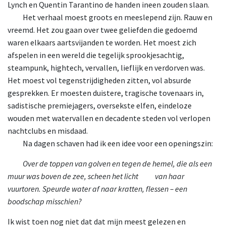
Lynch en Quentin Tarantino de handen ineen zouden slaan.
He
t verhaal moest groots en meeslepend zijn. Rauw en
vreemd. Het zou gaan over twee geliefden die gedoemd
waren elkaars aartsvijanden te worden. Het moest zich
afspelen in een wereld die tegelijk sprookjesachtig,
steampunk, hightech, vervallen, lieflijk en verdorven was.
Het moest vol tegenstrijdigheden zitten, vol absurde
gesprekken. Er moesten duistere, tragische tovenaars in,
sadistische premiejagers, oversekste elfen, eindeloze
wouden met watervallen en decadente steden vol verlopen
nachtclubs en misdaad.
Na
dagen schaven had ik een idee voor een openingszin:
Over de
toppen van golven en tegen de hemel, die als een
muur was boven de zee, scheen het licht
van
haar
vuurtoren. Speurde water af naar kratten, flessen – een
boodschap misschien?
Ik wist toen nog niet dat dat mijn meest gelezen en