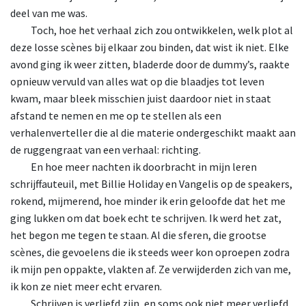
deel van me was.
Toch
, hoe het verhaal zich zou ontwikkelen, welk plot al
deze losse scènes bij elkaar zou binden, dat wist ik niet. Elke
avond ging ik weer zitten, bladerde door de dummy’s, raakte
opnieuw vervuld van alles wat op die blaadjes tot leven
kwam, maar bleek misschien juist daardoor niet in staat
afstand te nemen en me op te stellen als een
verhalenverteller die al die materie ondergeschikt maakt aan
de ruggengraat van een verhaal: richting.
En
hoe meer nachten ik doorbracht in mijn leren
schrijffauteuil, met Billie Holiday en Vangelis op de speakers,
rokend, mijmerend, hoe minder ik erin geloofde dat het me
ging lukken om dat boek echt te schrijven. Ik werd het zat,
het begon me tegen te staan. Al die sferen, die grootse
scènes, die gevoelens die ik steeds weer kon oproepen zodra
ik mijn pen oppakte, vlakten af. Ze verwijderden zich van me,
ik kon ze niet meer echt ervaren.
Schrijven
is verliefd zijn, en soms ook niet meer verliefd