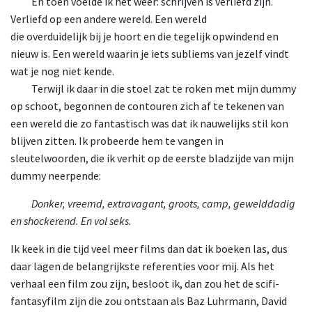
En
toen voelde ik het weer: schrijven is verliefd zijn.
Verliefd op een andere wereld. Een wereld
die overduidelijk bij je hoort en die tegelijk opwindend en
nieuw is. Een wereld waarin je iets subliems van jezelf vindt
wat je nog niet kende.
Terwijl
ik daar in die stoel zat te roken met mijn dummy
op schoot, begonnen de contouren zich af te tekenen van
een wereld die zo fantastisch was dat ik nauwelijks stil kon
blijven zitten. Ik probeerde hem te vangen in
sleutelwoorden, die ik verhit op de eerste bladzijde van mijn
dummy neerpende:
Donker,
vreemd, extravagant, groots, camp, gewelddadig
en shockerend. En vol seks.
Ik keek in die tijd veel meer films dan dat ik boeken las, dus
daar lagen de belangrijkste referenties voor mij. Als het
verhaal een film zou zijn, besloot ik, dan zou het de scifi-
fantasyfilm zijn die zou ontstaan als Baz Luhrmann, David