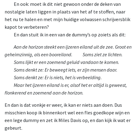
En ook
: moet ik dit niet gewoon onder de deken van
nostalgie laten liggen in plaats van het af te stoffen, naar
het nu te halen en met mijn huidige volwassen schrijversblik
kapot te verbeteren?
En
dan stuit ik in een van de dummy’s op zoiets als dit:
Aan
de horizon steekt een ijzeren eiland uit de zee. Groot en
geheimzinnig, als een booreiland.
Som
s ziet ze lichten.
Soms
lijkt er een zoemend geluid vandaan te komen.
Soms
denkt ze: Er beweegt iets, er zijn mensen daar.
Soms
denkt ze: Er is niets, het is verbeelding.
Maar
het ijzeren eiland is er, alsof het er altijd is geweest,
flonkerend en zoemend aan de horizon.
En dan is dat vonkje er weer, ik kan er niets aan doen. Dus
misschien koop ik binnenkort wel een fles goedkope wijn en
een lege dummy en zet ik Miles Davis op, en dan kijk ik wat er
gebeurt.