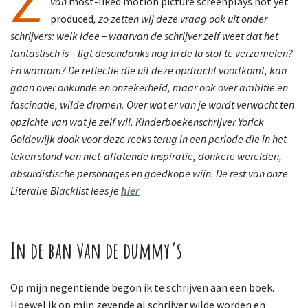
van
most-liked motion picture screenplays not yet
produced
, zo zetten wij deze vraag ook uit onder
schrijvers: welk idee – waarvan de schrijver zelf weet dat het
fantastisch is – ligt desondanks nog in de la stof te verzamelen?
En waarom? De reflectie die uit deze opdracht voortkomt, kan
gaan over onkunde en onzekerheid, maar ook over ambitie en
fascinatie, wilde dromen. Over wat er van je wordt verwacht ten
opzichte van wat je zelf wil. Kinderboekenschrijver Yorick
Goldewijk dook voor deze reeks terug in een periode die in het
teken stond van niet-aflatende inspiratie, donkere werelden,
absurdistische personages en goedkope wijn.
De rest van onze
Literaire Blacklist lees je
hier
In de ban van de dummy’s
Op mijn negentiende begon ik te schrijven aan een boek.
Hoewel ik op mijn zevende al schrijver wilde worden en