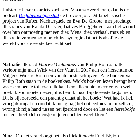
Luister je liever naar iets zachts en Vlaams over dieren, dan is de
podcast
De fabelachtige stad
de tip voor jou. Dit fabeltastische
project van Ruben Nachtergaele en Eva De Groote, met prachtige
illustraties van Randall Casaer, laat zes Bruggelingen aan het woord
over hun ontmoeting met een dier. Mens, dier, verhaal, muziek en
illustratie vormen zo’n prachtige synergie dat het is alsof je de
wereld voor de eerste keer echt ziet.
Nathalie
| Ik raad
Vaarwel Columbus
van Philip Roth aan. Ik
verloor mijn man Wick van der Vaart in 2017 aan een hersentumor.
Volgens Wick is Roth een van de beste schrijvers. Alle boeken van
Philip Roth staan in de boekenkast. Wick’s boeken lezen brengt hem
weer een beetje tot leven. Ik kan hem alleen niet meer vragen welk
boek ik zou moeten lezen, dus ben ik maar bij de eerste begonnen.
Dit is bijvoorbeeld een prachtig citaat uit het boek: ‘Wat had ik lief,
vroeg ik mij af en omdat ik niet graag het ontleedmes in mijzelf zet,
wrong ik mijn hand tussen het ijzerdraad door en liet een
hertebokje
met een heel klein neusje mijn gedachten weglikken.’
Nine
| Op het strand oogt het als chicklit
meets
Enid Blyton