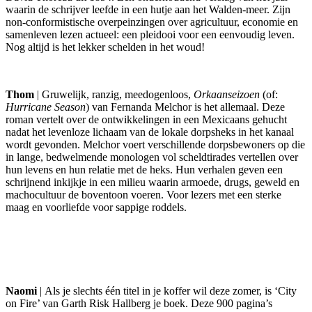
waarin de schrijver leefde in een hutje aan het Walden-meer. Zijn
non-conformistische overpeinzingen over agricultuur, economie en
samenleven lezen actueel: een pleidooi voor een eenvoudig leven.
Nog altijd is het lekker schelden in het woud!
Thom
| Gruwelijk, ranzig, meedogenloos,
Orkaanseizoen
(of:
Hurricane Season
) van Fernanda Melchor is het allemaal. Deze
roman vertelt over de ontwikkelingen in een Mexicaans gehucht
nadat het levenloze lichaam van de lokale dorpsheks in het kanaal
wordt gevonden. Melchor voert verschillende dorpsbewoners op die
in lange, bedwelmende monologen vol scheldtirades vertellen over
hun levens en hun relatie met de heks. Hun verhalen geven een
schrijnend inkijkje in een milieu waarin armoede, drugs, geweld en
machocultuur de boventoon voeren. Voor lezers met een sterke
maag en voorliefde voor sappige roddels.
Naomi
| Als je slechts één titel in je koffer wil deze zomer, is ‘City
on Fire’ van Garth Risk Hallberg je boek. Deze 900 pagina’s