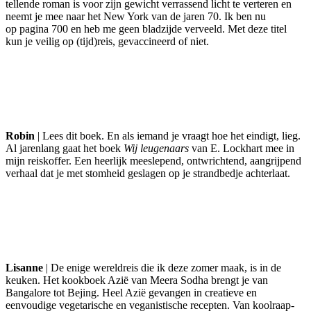
tellende roman is voor zijn gewicht verrassend licht te verteren en
neemt je mee naar het New York van de jaren 70. Ik ben nu
op pagina 700 en heb me geen bladzijde verveeld. Met deze titel
kun je veilig op (tijd)reis, gevaccineerd of niet.
Robin
| Lees dit boek. En als iemand je vraagt hoe het eindigt, lieg.
Al jarenlang gaat het boek
Wij leugenaars
van E. Lockhart mee in
mijn reiskoffer. Een heerlijk meeslepend, ontwrichtend, aangrijpend
verhaal dat je met stomheid geslagen op je strandbedje achterlaat.
Lisanne
| De enige wereldreis die ik deze zomer maak, is in de
keuken. Het kookboek Azië van Meera Sodha brengt je van
Bangalore tot Bejing. Heel Azië gevangen in creatieve en
eenvoudige vegetarische en veganistische recepten. Van koolraap-