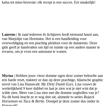
kalsa tot miso-brownie: elk recept is een succes. Eet smakelijk!
Laurens
| Ik raad iedereen
In lichtjaren heeft niemand haast
aan,
van Marjolijn van Heemstra. Het is een handleiding voor
overweldiging en een prachtig pleidooi voor de duisternis. Deze
gids geeft je handvatten om tijd en ruimte op een andere manier te
ervaren, om je even een astronaut te wanen.
Myrna
| Hebben jouw vieze domme ogen deze zomer behoefte aan
een harde reset, trakteer ze dan op deze prachtige, hilarische graphic
novel van Lisa Hanawalt:
My Dirty Dumb Eyes
. Lisa vouwt de
werkelijkheid 9 keer dubbel en laat je zien wat je niet wist dat je
wilde zien. Meer van Lisa zien met die domme oogbollen van je?
Na dit boek bracht ze er nog drie uit, alsmede tv-series
Bojack
Horseman
en
Tuca & Bertie
. Dompel je deze zomer dus onder in
Hanawalt!