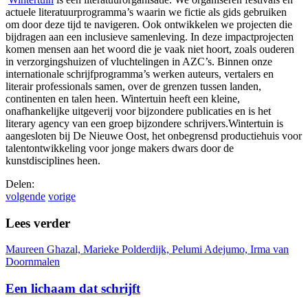
actuele literatuurprogramma’s waarin we fictie als gids gebruiken
om door deze tijd te navigeren. Ook ontwikkelen we projecten die
bijdragen aan een inclusieve samenleving. In deze impactprojecten
komen mensen aan het woord die je vaak niet hoort, zoals ouderen
in verzorgingshuizen of vluchtelingen in AZC’s. Binnen onze
internationale schrijfprogramma’s werken auteurs, vertalers en
literair professionals samen, over de grenzen tussen landen,
continenten en talen heen. Wintertuin heeft een kleine,
onafhankelijke uitgeverij voor bijzondere publicaties en is het
literary agency van een groep bijzondere schrijvers. ​ Wintertuin is
aangesloten bij De Nieuwe Oost, het onbegrensd productiehuis voor
talentontwikkeling voor jonge makers dwars door de
kunstdisciplines heen.
Delen:
volgende
vorige
Lees verder
Maureen Ghazal,
Marieke Polderdijk,
Pelumi Adejumo,
Irma van
Doornmalen
Een lichaam dat schrijft