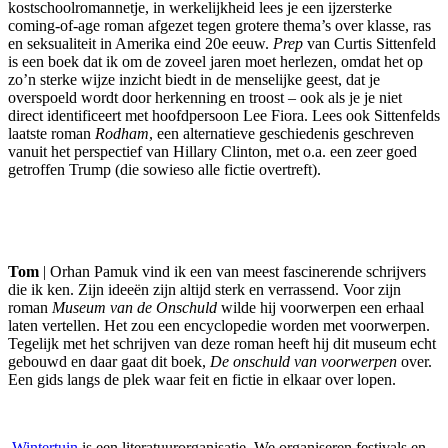
kostschoolromannetje, in werkelijkheid lees je een ijzersterke
coming-of-age roman afgezet tegen grotere thema’s over klasse, ras
en seksualiteit in Amerika eind 20e eeuw.
Prep
van Curtis Sittenfeld
is een boek dat ik om de zoveel jaren moet herlezen, omdat het op
zo’n sterke wijze inzicht biedt in de menselijke geest, dat je
overspoeld wordt door herkenning en troost – ook als je je niet
direct identificeert met hoofdpersoon Lee Fiora. Lees ook Sittenfelds
laatste roman
Rodham
, een alternatieve geschiedenis geschreven
vanuit het perspectief van Hillary Clinton, met o.a. een zeer goed
getroffen Trump (die sowieso alle fictie overtreft).
Tom
| Orhan Pamuk vind ik een van meest fascinerende schrijvers
die ik ken. Zijn ideeën zijn altijd sterk en verrassend. Voor zijn
roman
Museum van de Onschuld
wilde hij voorwerpen een erhaal
laten vertellen. Het zou een encyclopedie worden met voorwerpen.
Tegelijk met het schrijven van deze roman heeft hij dit museum echt
gebouwd en daar gaat dit boek,
De onschuld van voorwerpen
over.
Een gids langs de plek waar feit en fictie in elkaar over lopen.
Wintertuin
is een literatuurorganisatie. We organiseren festivals en