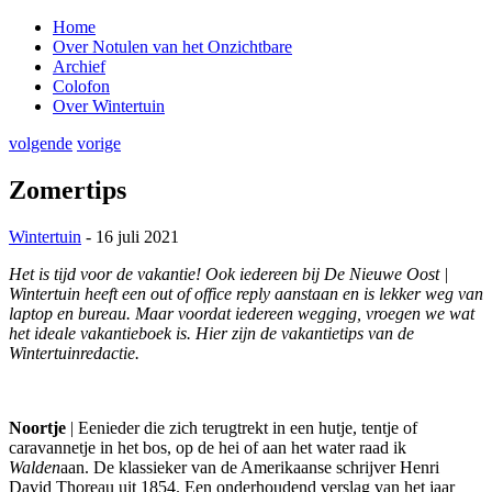
Home
Over Notulen van het Onzichtbare
Archief
Colofon
Over Wintertuin
volgende
vorige
Zomertips
Wintertuin
- 16 juli 2021
Het is tijd voor de vakantie! Ook iedereen bij De Nieuwe Oost |
Wintertuin heeft een out of office reply aanstaan en is lekker weg van
laptop en bureau. Maar voordat iedereen wegging, vroegen we wat
het ideale vakantieboek is. Hier zijn de vakantietips van de
Wintertuinredactie.
Noortje
| Eenieder die zich terugtrekt in een hutje, tentje of
caravannetje in het bos, op de hei of aan het water raad ik
Walden
aan. De klassieker van de Amerikaanse schrijver Henri
David Thoreau uit 1854. Een onderhoudend verslag van het jaar