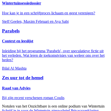
Wintertuinsessiedossier
Hoe kan je in een schrijfproces lichaam en geest verenigen?
Steff Geelen, Maxim Februari en Aya Sabi
Parabels
Context en leeslijst
Inleiding bij het programma 'Parabels', over speculatieve fictie uit
het verleden. Wat leren de toekomstvisies van weleer ons over het
heden?
Bilal Al Mashta
Zes uur tot de hemel
Raad van Advies
Bij zijn recent verschenen roman Coulis
Notulen van het Onzichtbare is een online podium van
Wintertuin
Schrijf je in voor de Wintertuin-nieuwsbrief
Privacyverklaring