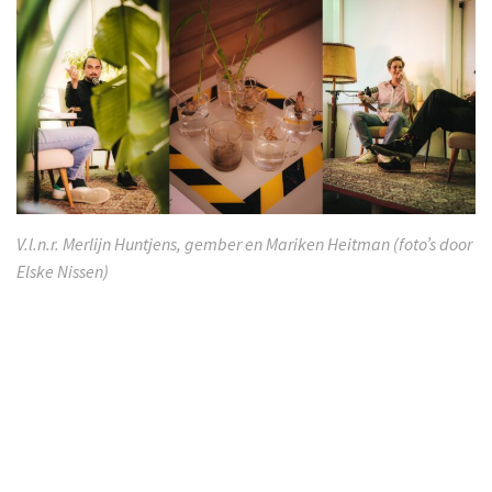
V.l.n.r. Merlijn Huntjens, gember en Mariken Heitman (foto’s door
Elske Nissen)