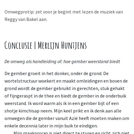
Omwegprotip: zet voor je begint met lezen de muziek van
Reggy van Bakel aan.
Conclusie | Merlijn Huntjens
De omweg als handleiding of: hoe gember weerstand biedt
De gember groeit in het donker, onder de grond. De
wortelstructuur woekert en maakt omleidingen en boven de
grond wordt de gember gebruikt in gerechten, stuk gehakt
of fijngeraspt in de thee en biedt de gember in de onderbuik
weerstand. Ik word warm als ik in een gember bijt of een
shotje kimchisap neem. Mijn keel prikt en ik denk aan alle
omwegen die de gember vanuit Azië heeft moeten maken om
enkele decennia later in mijn buik te eindigen.
Mijn
maakproces is niet direct te sturen en richt zich niet