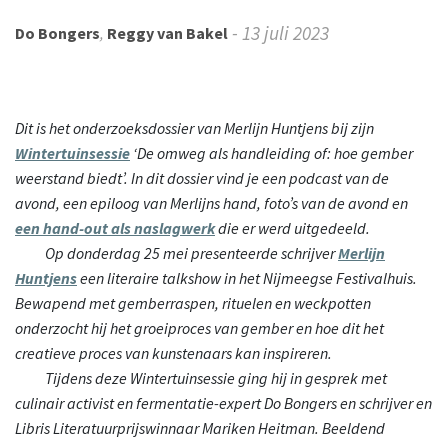
- 13 juli 2023
Do Bongers
,
Reggy van Bakel
Dit is het onderzoeksdossier van Merlijn Huntjens bij zijn
Wintertuinsessie
‘De omweg als handleiding of: hoe gember
weerstand biedt’. In dit dossier vind je een podcast van de
avond, een epiloog van Merlijns hand, foto’s van de avond en
een hand-out als naslagwerk
die er werd uitgedeeld.
Op
donderdag 25 mei presenteerde schrijver
Merlijn
Huntjens
een literaire talkshow in het Nijmeegse Festivalhuis.
Bewapend met gemberraspen, rituelen en weckpotten
onderzocht hij het groeiproces van gember en hoe dit het
creatieve proces van kunstenaars kan inspireren.
Tijdens
deze Wintertuinsessie ging hij in gesprek met
culinair activist en fermentatie-expert Do Bongers en schrijver en
Libris Literatuurprijswinnaar Mariken Heitman. Beeldend