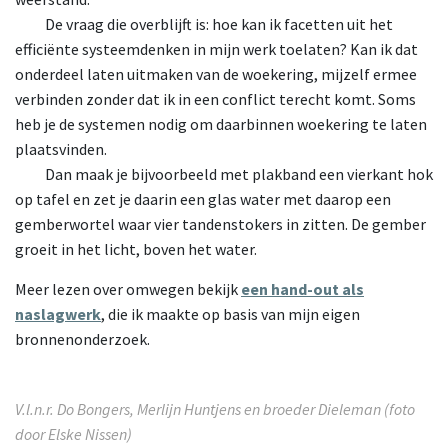
De
vraag die overblijft is: hoe kan ik facetten uit het
efficiënte systeemdenken in mijn werk toelaten? Kan ik dat
onderdeel laten uitmaken van de woekering, mijzelf ermee
verbinden zonder dat ik in een conflict terecht komt. Soms
heb je de systemen nodig om daarbinnen woekering te laten
plaatsvinden.
Dan
maak je bijvoorbeeld met plakband een vierkant hok
op tafel en zet je daarin een glas water met daarop een
gemberwortel waar vier tandenstokers in zitten. De gember
groeit in het licht, boven het water.
Meer lezen over omwegen bekijk
een hand-out als
naslagwerk
, die ik maakte op basis van mijn eigen
bronnenonderzoek.
V.l.n.r. Do Bongers, Merlijn Huntjens en broeder Dieleman (foto
door Elske Nissen)