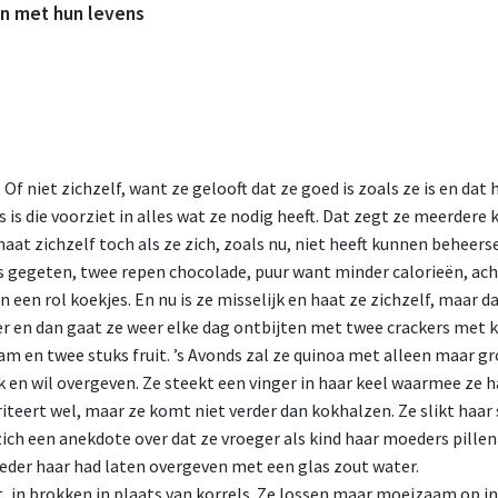
n met hun levens
. Of niet zichzelf, want ze gelooft dat ze goed is zoals ze is en dat
 is die voorziet in alles wat ze nodig heeft. Dat zegt ze meerdere 
haat zichzelf toch als ze zich, zoals nu, niet heeft kunnen beheers
s gegeten, twee repen chocolade, puur want minder calorieën, 
 een rol koekjes. En nu is ze misselijk en haat ze zichzelf, maar da
er en dan gaat ze weer elke dag ontbijten met twee crackers met 
m en twee stuks fruit. ’s Avonds zal ze quinoa met alleen maar gr
jk en wil overgeven. Ze steekt een vinger in haar keel waarmee ze h
riteert wel, maar ze komt niet verder dan kokhalzen. Ze slikt haar
zich een anekdote over dat ze vroeger als kind haar moeders pille
der haar had laten overgeven met een glas zout water.
, in brokken in plaats van korrels. Ze lossen maar moeizaam op i