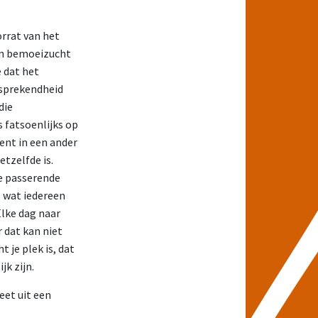
orrat van het
van bemoeizucht
e dat het
fsprekendheid
die
 fatsoenlijks op
ent in een ander
etzelfde is.
de passerende
l wat iedereen
Elke dag naar
 dat kan niet
t je plek is, dat
jk zijn.
eet uit een