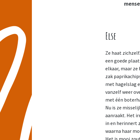
mense
Else
Ze haat zichzelf
een goede plaats
elkaar, maar ze 
zak paprikachip
met hagelslag en
vanzelf weer ov
met één boterha
Nu is ze misseli
aanraakt. Het ir
in en herinnert 
waarna haar moe
Het is mooi zout