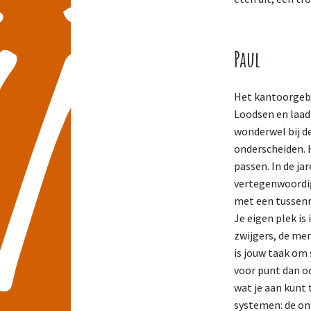
Paul
Het kantoorgebo
Loodsen en laad
wonderwel bij de
onderscheiden. 
passen. In de ja
vertegenwoordig
met een tussenr
Je eigen plek is
zwijgers, de men
is jouw taak om
voor punt dan oo
wat je aan kunt
systemen: de on