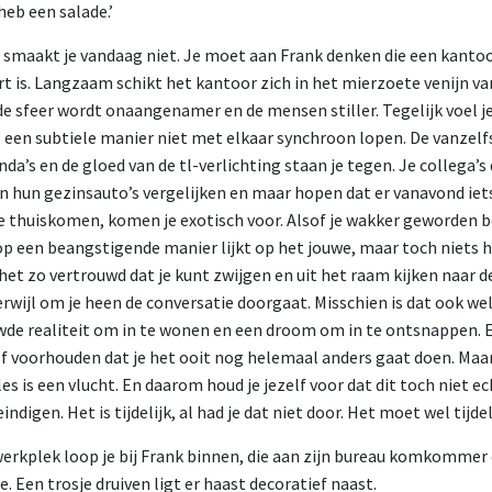
 heb een salade.’
k smaakt je vandaag niet. Je moet aan Frank denken die een kanto
t is. Langzaam schikt het kantoor zich in het mierzoete venijn 
de sfeer wordt onaangenamer en de mensen stiller. Tegelijk voel j
op een subtiele manier niet met elkaar synchroon lopen. De vanzel
a’s en de gloed van de tl-verlichting staan je tegen. Je collega’s 
n hun gezinsauto’s vergelijken en maar hopen dat er vanavond iets
ze thuiskomen, komen je exotisch voor. Alsof je wakker geworden b
op een beangstigende manier lijkt op het jouwe, maar toch niets h
s het zo vertrouwd dat je kunt zwijgen en uit het raam kijken naar 
wijl om je heen de conversatie doorgaat. Misschien is dat ook we
uwde realiteit om in te wonen en een droom om in te ontsnappen. 
lf voorhouden dat je het ooit nog helemaal anders gaat doen. Maar
es is een vlucht. En daarom houd je jezelf voor dat dit toch niet ech
eindigen. Het is tijdelijk, al had je dat niet door. Het moet wel tijdeli
erkplek loop je bij Frank binnen, die aan zijn bureau komkommer 
 Een trosje druiven ligt er haast decoratief naast.