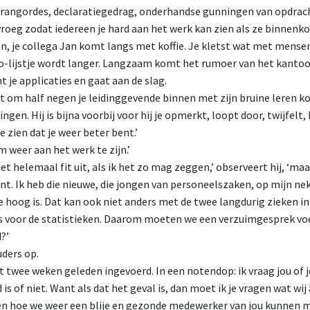
angordes, declaratiegedrag, onderhandse gunningen van opdrac
roeg zodat iedereen je hard aan het werk kan zien als ze binnenk
n, je collega Jan komt langs met koffie. Je kletst wat met mense
do-lijstje wordt langer. Langzaam komt het rumoer van het kantoo
 je applicaties en gaat aan de slag.
t om half negen je leidinggevende binnen met zijn bruine leren ko
ngen. Hij is bijna voorbij voor hij je opmerkt, loopt door, twijfelt
e zien dat je weer beter bent.’
m weer aan het werk te zijn.’
iet helemaal fit uit, als ik het zo mag zeggen,’ observeert hij, ‘maar
ent. Ik heb die nieuwe, die jongen van personeelszaken, op mijn ne
e hoog is. Dat kan ook niet anders met de twee langdurig zieken i
les voor de statistieken. Daarom moeten we een verzuimgesprek voe
?’
uders op.
et twee weken geleden ingevoerd. In een notendop: ik vraag jou of 
is of niet. Want als dat het geval is, dan moet ik je vragen wat wij
en hoe we weer een blije en gezonde medewerker van jou kunnen m