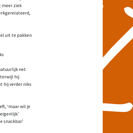
t meer ziek
erkgerelateerd,
el uit te pakken
ks
natuurlijk net
erwijl hij
t hij verder niks
eft, ‘maar wil je
igenlijk.’
e snackbar.’