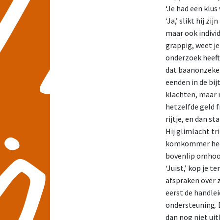
‘Je had een klus
‘Ja,’ slikt hij z
maar ook individ
grappig, weet j
onderzoek heeft
dat baanonzeker
eenden in de bij
klachten, maar n
hetzelfde geld f
rijtje, en dan sta
Hij glimlacht t
komkommer heeft
bovenlip omhoog
‘Juist,’ kop je 
afspraken over z
eerst de handlei
ondersteuning. D
dan nog niet uit