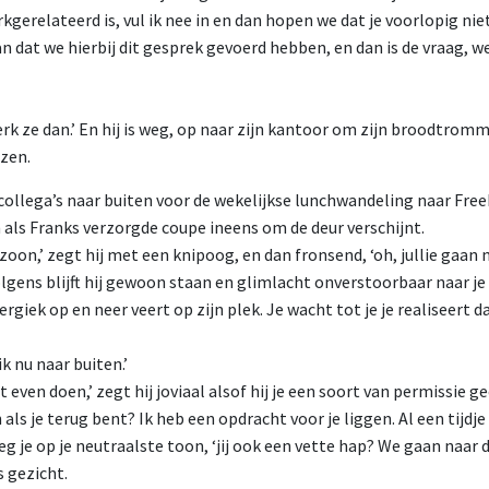
kgerelateerd is, vul ik nee in en dan hopen we dat je voorlopig nie
n dat we hierbij dit gesprek gevoerd hebben, en dan is de vraag, w
rk ze dan.’ En hij is weg, op naar zijn kantoor om zijn broodtromm
ezen.
collega’s naar buiten voor de wekelijkse lunchwandeling naar Free
ls Franks verzorgde coupe ineens om de deur verschijnt.
 zoon,’ zegt hij met een knipoog, en dan fronsend, ‘oh, jullie gaan 
lgens blijft hij gewoon staan en glimlacht onverstoorbaar naar je t
rgiek op en neer veert op zijn plek. Je wacht tot je je realiseert da
ik nu naar buiten.’
t even doen,’ zegt hij joviaal alsof hij je een soort van permissie ge
ls je terug bent? Ik heb een opdracht voor je liggen. Al een tijdje e
zeg je op je neutraalste toon, ‘jij ook een vette hap? We gaan naar d
s gezicht.