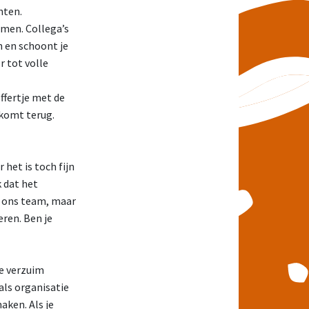
hten.
omen. Collega’s
n en schoont je
r tot volle
ffertje met de
, komt terug.
 het is toch fijn
k dat het
n ons team, maar
ren. Ben je
je verzuim
 als organisatie
aken. Als je