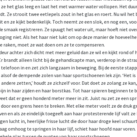
 ze het glas leeg en laat het met warmer water vollopen. Het duur
t. Ze strooit twee eetlepels zout in het glas en roert. Nu wil het 
uit en ze kijkt bedenkelijk. Toch neemt ze een slok, en nog een, voo
 smaak registreren. Ze spuugt het water uit, maar hoeft niet ove
poging niet. Als het haar niet lukt om op deze manier de hoeveel
 te raken, moet ze wat doen om ze te compenseren.
deur achter zich dicht met meer geluid dan ze wil en kijkt rond of 
 brandt alleen licht bij de gehandicapte man, verderop in de straa
 telefoon in en zet zich langzaam in beweging. Bij de eerste stap
 alsof de dempende zolen van haar sportschoenen lek zijn. ‘Het is 
 andere zetten,’ houdt ze zichzelf voor. Dat doet ze zolang ze kan,
jn in haar zijden en haar borstkas. Tot haar spieren beginnen te 
eet dat er geen honderd meter meer in zit. Juist nu zet ze een spri
door een grens heen te breken. Met elke meter voelt ze de druk 
en en als ze eindelijk toegeeft aan haar protesterende lijf valt ze
en lucht in, heerlijke frisse lucht die door haar droge keel schuurt
aag omhoog te springen in haar lijf, schiet haar hoofd naar voren.
roebele plas tussen de punten van haar sportschoenen.