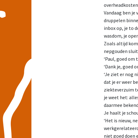
overheadkostenr
Vandaag ben je v
druppelen binne
inbox op, je to 
wasdom, je opent
Zoals altijd kom
nepgouden sluiti
‘Paul, goed om t
‘Dank je, goed o
‘Je ziet er nog n
dat je er weer b
ziekteverzuim t
je weet het: al
daarmee bekend
Je haalt je scho
‘Het is nieuw, n
werkgerelateerd 
niet goed doen 