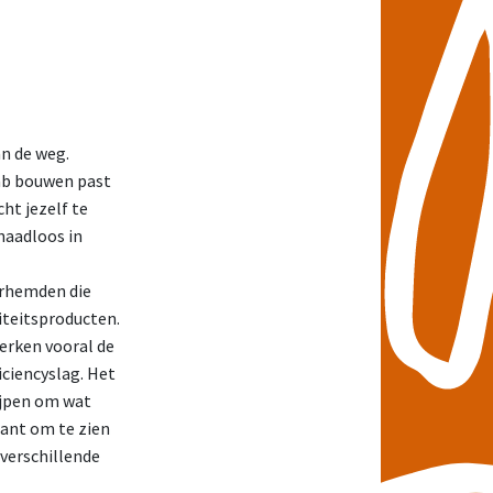
an de weg.
fab bouwen past
ht jezelf te
naadloos in
erhemden die
iteitsproducten.
werken vooral de
iciencyslag. Het
ijpen om wat
ssant om te zien
 verschillende