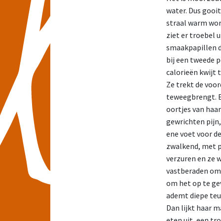
water. Dus gooit
straal warm word
ziet er troebel 
smaakpapillen de
bij een tweede 
calorieën kwijt
Ze trekt de voor
teweegbrengt. Er
oortjes van haar
gewrichten pijn,
ene voet voor de
zwalkend, met pi
verzuren en ze w
vastberaden om 
om het op te gev
ademt diepe teug
Dan lijkt haar m
eten uit, een t