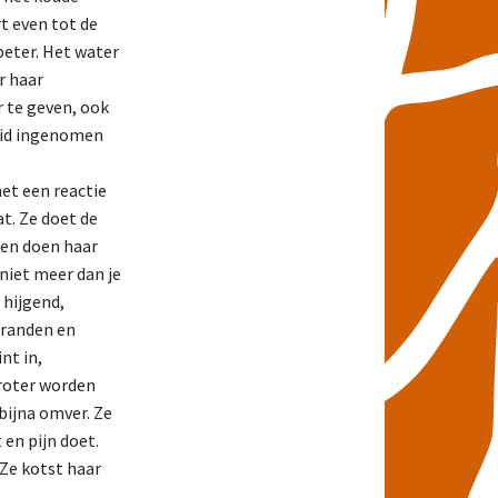
t even tot de
beter. Het water
r haar
r te geven, ook
heid ingenomen
het een reactie
t. Ze doet de
pen doen haar
niet meer dan je
 hijgend,
branden en
nt in,
groter worden
 bijna omver. Ze
 en pijn doet.
 Ze kotst haar