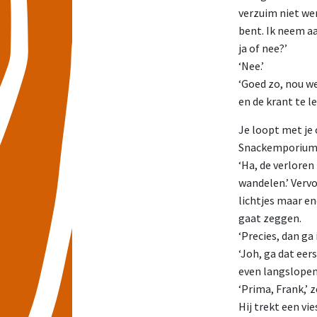
verzuim niet wer
bent. Ik neem aa
ja of nee?’
‘Nee.’
‘Goed zo, nou we
en de krant te l
Je loopt met je 
Snackemporium a
‘Ha, de verloren
wandelen.’ Vervo
lichtjes maar ene
gaat zeggen.
‘Precies, dan ga 
‘Joh, ga dat eers
even langslopen a
‘Prima, Frank,’ 
Hij trekt een vie