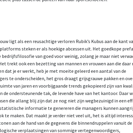
uw ligt als een reusachtige verloren Rubik’s Kubus aan de kant v
platforms steken er als hoekige abcessen uit. Het goedkope pre
 bedrijfsfilosofie van goed voor weinig, zolang je maar niet verwac
Het trekt ook een bezetting van mannen en vrouwen aan die daar 
ren dat je er werkt, heb je met moeite geleerd een aantal van de
ers te onderscheiden, het gros draagt grijsgrauwe pakken en ov
uimte van jaren en voorbijgaande trends gekopieerd zijn van kwal
 in de ondersteunende tak, de levende have van het kantoor. Daar 
sen die allang blij zijn dat ze nog niet zijn wegbezuinigd in een eff
 statistische informatie te genereren die managers kunnen aangr
k te maken. Dat maakt je verder niet veel uit, het is altijd intere
 tonen aan de hand van de gegevens die binnendruppelen vanuit de
logische verplaatsingen van sommige vertegenwoordigers,