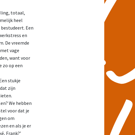
eling, totaal,
amelijk heel
 bestudeert. Een
werkstress en
im. De vreemde
g met vage
uden, want voor
ze zo op een
Een stukje
dat zijn
ieten.
halen? We hebben
tel voor dat je
ragen om
zen en als je er
ké, Frank?’