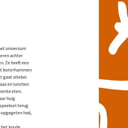
 het universum
keren achter
en. Ze heeft een
acht boterhammen
t gaat allebei
kaas en lunchen
oente eten.
aar huig
 speeksel terug
n opgegeten had,
n het koude