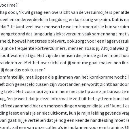
 voor me?’
ijn hap door, ‘ik wil graag een overzicht van de verzuimcijfers per afd
ueel en onderverdeeld in langdurig en kortdurig verzuim. Dat is n
e dat? Je kunt veel over mensen te weten komen als je hun verzuim
 aangetoond dat langdurig ziekteverzuim vaak samenhangt met 
heid, hoewel het stress oplevert, ook zorgt voor een lager verzu
t zijn de frequente kortverzuimers, mensen zoals jij. Altijd afwezi
ooit wat ernstigs. Het zijn de mensen die je in de gaten moet ho
rauderen ze. Met het overzicht dat jij voor me gaat maken heb ik 
 jij daar dus ook tussen.’
riomfantelijk, met lippen die glimmen van het komkommervocht. 
 zich genesteld tussen zijn voortanden en wordt zichtbaar door
 trekt. Het zou mooi zijn om hem met die lip aan zijn bureau te n
terug, ‘en je weet dat je deze informatie zelf uit het systeem kunt 
elfredzaamheid hier en mensen dingen vragen die je zelf kunt. Ik s
ding leest en als je er niet uitkomt, kun je mijn leidinggevende v
an gaat hij je vertellen dat je nog een keer de handleiding moet le
komt, zal een van onze collega’s je inplannen voor een training. O