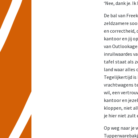
‘Nee, dank je. Ik
De bal van Free
zeldzamere soor
en correctheid, 
kantoor en jij 
van Outlookagend
inruilwaardes va
tafel staat als 
land waar alles 
Tegelijkertijd i
vrachtwagens ter
wil, een vertro
kantoor en jeze
kloppen, niet all
je hier niet zult 
Op weg naar je w
Tupperwarebakje.