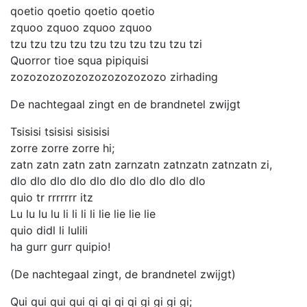
qoetio qoetio qoetio qoetio
zquoo zquoo zquoo zquoo
tzu tzu tzu tzu tzu tzu tzu tzu tzu tzi
Quorror tioe squa pipiquisi
zozozozozozozozozozozozo zirhading
De nachtegaal zingt en de brandnetel zwijgt
Tsisisi tsisisi sisisisi
zorre zorre zorre hi;
zatn zatn zatn zatn zarnzatn zatnzatn zatnzatn zi,
dlo dlo dlo dlo dlo dlo dlo dlo dlo dlo
quio tr rrrrrrr itz
Lu lu lu lu li li li li lie lie lie lie
quio didl li lulili
ha gurr gurr quipio!
(De nachtegaal zingt, de brandnetel zwijgt)
Qui qui qui qui qi qi qi qi gi gi gi gi;