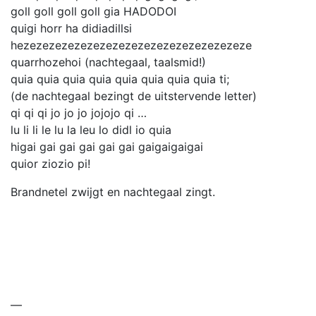
goll goll goll goll gia HADODOI
quigi horr ha didiadillsi
hezezezezezezezezezezezezezezezezezeze
quarrhozehoi (nachtegaal, taalsmid!)
quia quia quia quia quia quia quia quia ti;
(de nachtegaal bezingt de uitstervende letter)
qi qi qi jo jo jo jojojo qi …
lu li li le lu la leu lo didl io quia
higai gai gai gai gai gai gaigaigaigai
quior ziozio pi!
Brandnetel zwijgt en nachtegaal zingt.
—