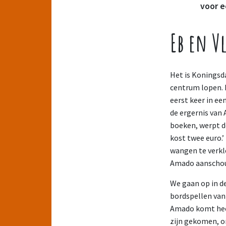
voor e
Eb en V
Het is Koningsd
centrum lopen. 
eerst keer in ee
de ergernis van 
boeken, werpt d
kost twee euro.’
wangen te verkle
Amado aanschouw
We gaan op in d
bordspellen van 
Amado komt heel
zijn gekomen, on