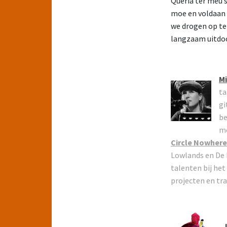
Queria ter meu s
moe en voldaan 
we drogen op ter
langzaam uitdo
Mi
ta
gi
be
me
Circle Nowhere
Lowlands en De 
talenten bij het
projecten en tra
J