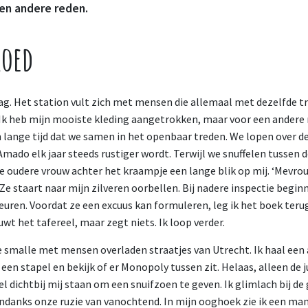
en andere reden.
loed
ag. Het station vult zich met mensen die allemaal met dezelfde tr
Ik heb mijn mooiste kleding aangetrokken, maar voor een andere r
n lange tijd dat we samen in het openbaar treden. We lopen over d
Amado elk jaar steeds rustiger wordt. Terwijl we snuffelen tussen
e oudere vrouw achter het kraampje een lange blik op mij. ‘Mevro
 Ze staart naar mijn zilveren oorbellen. Bij nadere inspectie begin
uren. Voordat ze een excuus kan formuleren, leg ik het boek terug
t het tafereel, maar zegt niets. Ik loop verder.
e smalle met mensen overladen straatjes van Utrecht. Ik haal een
een stapel en bekijk of er Monopoly tussen zit. Helaas, alleen de j
 dichtbij mij staan om een snuifzoen te geven. Ik glimlach bij de
danks onze ruzie van vanochtend. In mijn ooghoek zie ik een man 