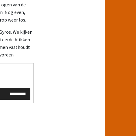
e ogen van de
en. Nog even,
rop weer los.
Gyros. We kijken
iteerde blikken
armen vasthoudt
eworden.
Gebruik
Omhoog/Omlaag
pijltoetsen
om
het
volume
te
verhogen