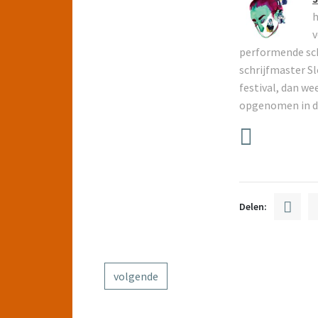
h
v
performende sch
schrijfmaster Sl
festival, dan we
opgenomen in d
Delen:
volgende