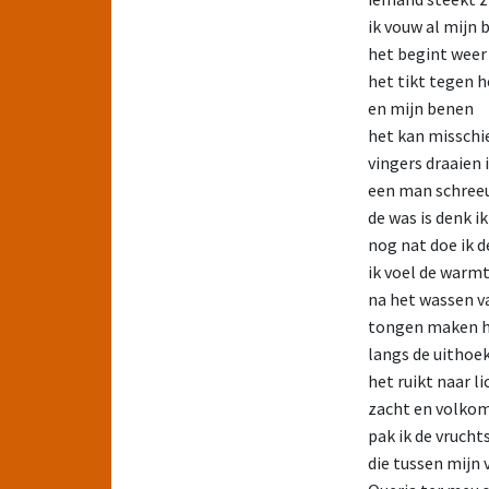
ik vouw al mijn
het begint weer
het tikt tegen 
en mijn benen
het kan misschie
vingers draaien
een man schreeu
de was is denk ik
nog nat doe ik d
ik voel de warm
na het wassen v
tongen maken h
langs de uithoe
het ruikt naar l
zacht en volko
pak ik de vrucht
die tussen mijn 