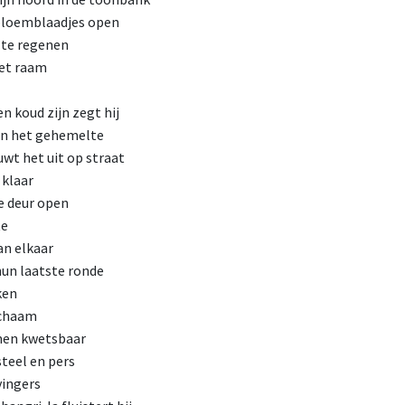
 bloemblaadjes open
 te regenen
het raam
n koud zijn zegt hij
 in het gehemelte
wt het uit op straat
 klaar
e deur open
te
an elkaar
un laatste ronde
ken
ichaam
men kwetsbaar
steel en pers
vingers