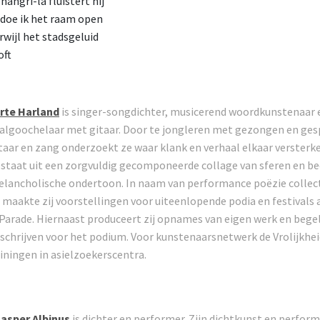
hangri-la fluistert hij
doe ik het raam open
wijl het stadsgeluid
oft
rte Harland
is singer-songdichter, musicerend woordkunstenaar 
algoochelaar met gitaar. Door te jongleren met gezongen en ge
taar en zang onderzoekt ze waar klank en verhaal elkaar versterk
staat uit een zorgvuldig gecomponeerde collage van sferen en b
lancholische ondertoon. In naam van performance poëzie collec
maakte zij voorstellingen voor uiteenlopende podia en festivals a
Parade. Hiernaast produceert zij opnames van eigen werk en begel
 schrijven voor het podium. Voor kunstenaarsnetwerk de Vrolijkhei
iningen in asielzoekerscentra.
asper Albinus
is dichter en performer. Zijn dichtkunst en perfor