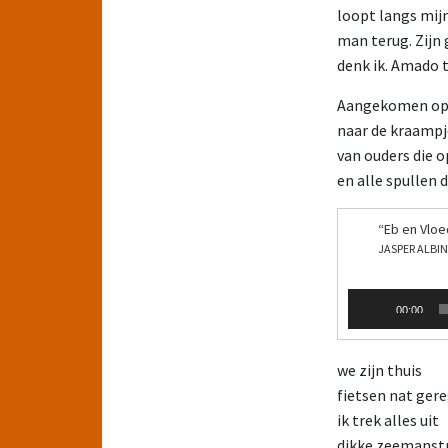
loopt langs mijn
man terug. Zijn 
denk ik. Amado t
Aangekomen op h
naar de kraampj
van ouders die o
en alle spullen 
“Eb en Vloe
JASPER ALBI
Audiospeler
00:00
we zijn thuis
fietsen nat ger
ik trek alles uit
dikke zeemanst