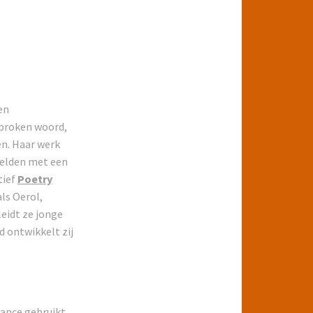
en
sproken woord,
en. Haar werk
eelden met een
tief
Poetry
ls Oerol,
eidt ze jonge
d ontwikkelt zij
mance gebruikt