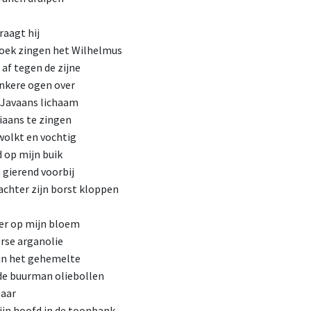
raagt hij
oek zingen het Wilhelmus
 af tegen de zijne
onkere ogen over
 Javaans lichaam
iaans te zingen
wolkt en vochtig
d op mijn buik
 gierend voorbij
t achter zijn borst kloppen
ger op mijn bloem
erse arganolie
in het gehemelte
de buurman oliebollen
baar
ijn hoofd in de toonbank