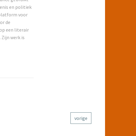
nis en politiek
 platform voor
or de
p een literair
 Zijn werk is
vorige