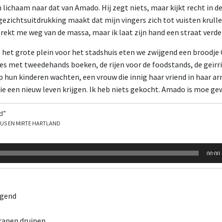
 lichaam naar dat van Amado. Hij zegt niets, maar kijkt recht in d
gezichtsuitdrukking maakt dat mijn vingers zich tot vuisten krull
rekt me weg van de massa, maar ik laat zijn hand een straat verde
et grote plein voor het stadshuis eten we zwijgend een broodje 
es met tweedehands boeken, de rijen voor de foodstands, de geïrr
p hun kinderen wachten, een vrouw die innig haar vriend in haar 
die een nieuw leven krijgen. Ik heb niets gekocht. Amado is moe g
d”
NUS EN MIRTE HARTLAND
00:00
egend
ranen druipen