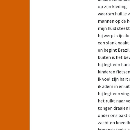
op zijn kleding
waarom huil je v
mannen op de h
mijn huid steekt
hij werpt zijn d
een slank naakt
en begint Brazil
buiten is het be
hij legt een han
kinderen fietsen
ik voel zijn har
ik adem in en uit
hij legt een vin
het ruikt naar v
tongen draaien 
onder ons bakt 
zacht en kneed
iemand steekt z