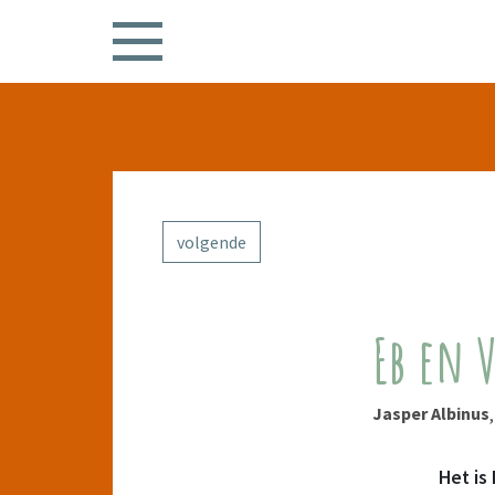
volgende
Eb en 
Jasper Albinus
Het is