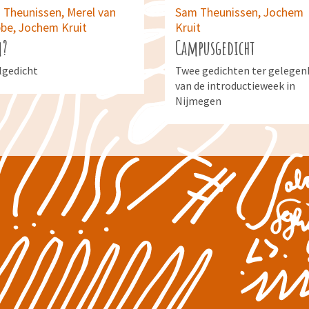
 Theunissen,
Merel van
Sam Theunissen,
Jochem
bbe,
Jochem Kruit
Kruit
m?
Campusgedicht
lgedicht
Twee gedichten ter gelegen
van de introductieweek in
ublicatie uit
Nijmegen
usdichterglossy