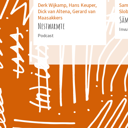
Derk Wijkamp,
Hans Keuper,
Sam
Dick van Altena,
Gerard van
Slo
Maasakkers
Sä
Nestwarmte
Invu
Podcast
Voorp
Camp
Afzwaaiend campusdichter van de
Radboud Universiteit in gesprek met
zijn muzikale helden