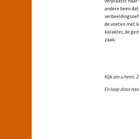
verplaatst naar 
andere been dat
verbeeldingsoef
de voeten met k
karakter, de gem
zaak.
Kijk om u heen. 
En loop daar naa