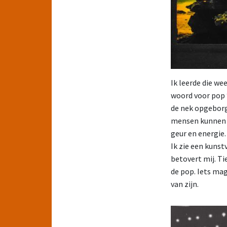
Ik leerde die we
woord voor pop 
de nek opgeborge
mensen kunnen s
geur en energie.
Ik zie een kuns
betovert mij. T
de pop. Iets mag
van zijn.