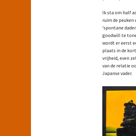
Ik sta om half a
ruim de peuken 
‘spontane daden
goodwill te tone
wordt er eerst 
plaats in de kor
vrijheid, even ze
van de relatie 
Japanse vader.