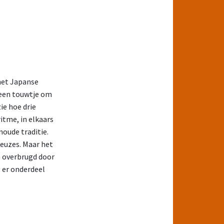
 het Japanse
 een touwtje om
ie hoe drie
tme, in elkaars
oude traditie.
euzes. Maar het
n overbrugd door
l er onderdeel