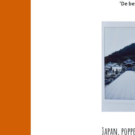
'De be
Japan, popp