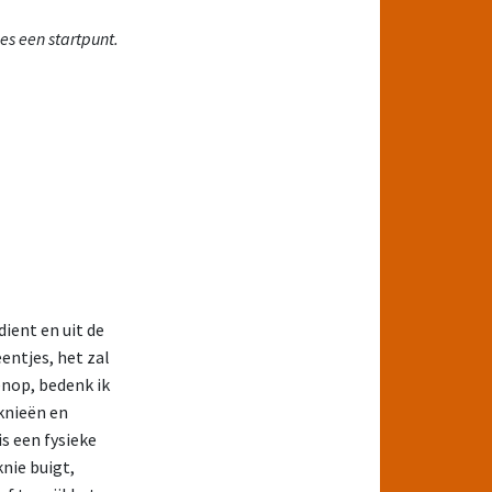
es een startpunt.
ient en uit de
entjes, het zal
enop, bedenk ik
knieën en
s een fysieke
nie buigt,