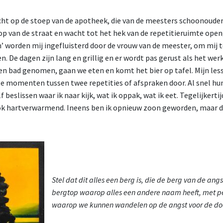
cht op de stoep van de apotheek, die van de meesters schoonouders 
op van de straat en wacht tot het hek van de repetitieruimte ope
’ worden mij ingefluisterd door de vrouw van de meester, om mij 
n. De dagen zijn lang en grillig en er wordt pas gerust als het wer
een bad genomen, gaan we eten en komt het bier op tafel. Mijn les
te momenten tussen twee repetities of afspraken door. Al snel hun
lf beslissen waar ik naar kijk, wat ik oppak, wat ik eet. Tegelijkertij
ook hartverwarmend. Ineens ben ik opnieuw zoon geworden, maar 
Stel dat dit alles een berg is, die de berg van de angs
bergtop waarop alles een andere naam heeft, met p
waarop we kunnen wandelen op de angst voor de do