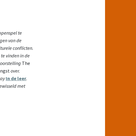
penspel te
ngen van de
turele conflicten.
 te vinden in de
voorstelling
The
Angst
over.
say
In de leer
.
gewisseld met