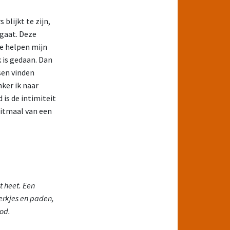
blijkt te zijn,
ngaat. Deze
te helpen mijn
k is gedaan. Dan
sen vinden
ker ik naar
d is de intimiteit
ditmaal van een
t heet. Een
erkjes en paden,
od.