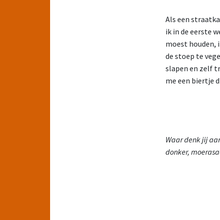
Als een straatka
ik in de eerste
moest houden, i
de stoep te vege
slapen en zelf t
me een biertje d
Waar denk jij aa
donker, moerasa