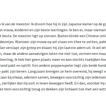
ik van de meester. Ik droom hoe hij in zijn Japanse kamer op de g
 vrouw, kinderen en zijn beste leerlingen. Ik ben er, maar nieman
et besta. De meester ligt op sterven. Buiten klinkt een Chinese c
edeuntjes. Wanneer zijn vrouw op wil staan om thee te zetten, pak
an verslapt zijn greep en blaast hij zijn laatste adem uit. Ik wil ie
n, maar de andere aanwezigen laten me niet toe, vormen een muur
 leerling, ik heb hier geen plaats meer en kan slechts toekijken h
hand pakt en optilt. Een andere poppenspeler legt zijn beide hand
e pakt zijn benen. Langzaam brengen ze hem overeind, hij weegt v
 staan bij elkaar, ademen samen, bewegen voorzichtig zijn ledema
sierlijker dan hij ooit in leven bewogen heeft. En dan, voordat hij s
ze hem voorzichtig terug en dekken zijn lichaam toe met een witt