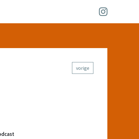
vorige
odcast