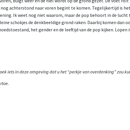
voren, buigt weer en de hiel wordt op de grond gezet. De voet rolt 
 nog achterstond naar voren begint te komen. Tegelijkertijd is he
ening. Ik weet nog niet waarom, maar de pop behoort in de lucht t
leine schokjes de denkbeeldige grond raken. Daarbij komen dan o
oedstoestand, het gender en de leeftijd van de pop kijken. Lopen 
Zoek iets in deze omgeving dat u het “perkje van overdenking” zou 
rtoe.