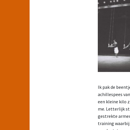
Ik pak de beentj
achillespees van
een kleine kilo
me. Letterlijk s
gestrekte armen
training waarbi