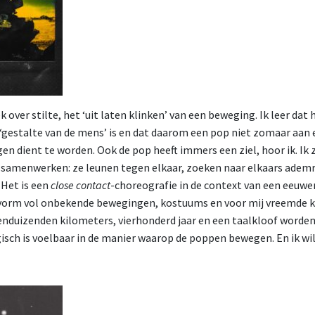
ek over stilte, het ‘uit laten klinken’ van een beweging. Ik leer dat
‘gestalte van de mens’ is en dat daarom een pop niet zomaar aan
n dient te worden. Ook de pop heeft immers een ziel, hoor ik. Ik z
amenwerken: ze leunen tegen elkaar, zoeken naar elkaars ademri
 Het is een
close contact
-choreografie in de context van een eeuwen
tvorm vol onbekende bewegingen, kostuums en voor mij vreemde k
ienduizenden kilometers, vierhonderd jaar en een taalkloof worde
isch is voelbaar in de manier waarop de poppen bewegen. En ik wi