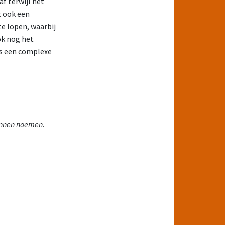
af terwijl het
t ook een
e lopen, waarbij
ok nog het
is een complexe
kunnen noemen.