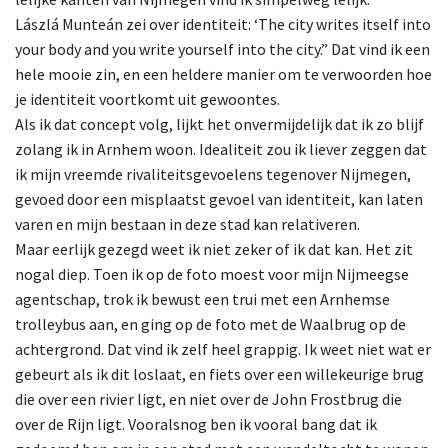
Lászlá Munteán zei over identiteit: ‘The city writes itself into
your body and you write yourself into the city.” Dat vind ik een
hele mooie zin, en een heldere manier om te verwoorden hoe
je identiteit voortkomt uit gewoontes.
Als ik dat concept volg, lijkt het onvermijdelijk dat ik zo blijf
zolang ik in Arnhem woon. Idealiteit zou ik liever zeggen dat
ik mijn vreemde rivaliteitsgevoelens tegenover Nijmegen,
gevoed door een misplaatst gevoel van identiteit, kan laten
varen en mijn bestaan in deze stad kan relativeren.
Maar eerlijk gezegd weet ik niet zeker of ik dat kan. Het zit
nogal diep. Toen ik op de foto moest voor mijn Nijmeegse
agentschap, trok ik bewust een trui met een Arnhemse
trolleybus aan, en ging op de foto met de Waalbrug op de
achtergrond. Dat vind ik zelf heel grappig. Ik weet niet wat er
gebeurt als ik dit loslaat, en fiets over een willekeurige brug
die over een rivier ligt, en niet over de John Frostbrug die
over de Rijn ligt. Vooralsnog ben ik vooral bang dat ik