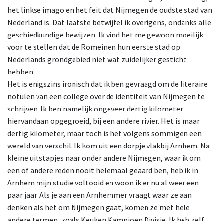
het linkse imago en het feit dat Nijmegen de oudste stad van
Nederland is. Dat laatste betwijfel ik overigens, ondanks alle
geschiedkundige bewijzen. Ik vind het me gewoon moeilijk
voor te stellen dat de Romeinen hun eerste stad op
Nederlands grondgebied niet wat zuidelijker gesticht
hebben.
Het is enigszins ironisch dat ik ben gevraagd om de literaire
notulen van een college over de identiteit van Nijmegen te
schrijven. Ik ben namelijk ongeveer dertig kilometer
hiervandaan opgegroeid, bij een andere rivier. Het is maar
dertig kilometer, maar toch is het volgens sommigen een
wereld van verschil. Ik kom uit een dorpje vlakbij Arnhem. Na
kleine uitstapjes naar onder andere Nijmegen, waar ik om
een of andere reden nooit helemaal geaard ben, heb ik in
Arnhem mijn studie voltooid en woon ik er nu al weer een
paar jaar. Als je aan een Arnhemmer vraagt waar ze aan
denken als het om Nijmegen gaat, komen ze met hele
andere termen, zoals Keuken Kampioen Divisie. Ik heb zelf