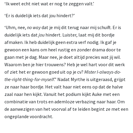
‘Ik weet echt niet wat er nog te zeggen valt.’
‘Er is duidelijk iets dat jou hindert?’
‘Uhm, nee,
no way
dat je mij dit terug naar mij schuift. Er is
duidelijk iets dat
jou
hindert. Luister, laat mij dit bordje
afmaken. Ik heb duidelijk geen extra verf nodig. Ik gaf je
gewoon een kans om heel rustig en zonder drama door te
gaan met je dag. Maar nee, je doet altijd precies wat jij wil.
Waarom ben je hier trouwens? Heb je wel hart voor dit werk
of ziet het er gewoon goed uit op je cv?
Mister I-always-do-
the-right-thing-for-myself
.” Nadat Myrthe is uitgeraasd, grijpt
ze naar haar bordje. Het valt haar niet eens op dat de halve
zaal naar hen kijkt. Vanuit het podium kijkt Auke met een
combinatie van trots en ademloze verbazing naar haar. Om
de aanwezigen van het voorval af te leiden begint ze met een
ongeplande voordracht.