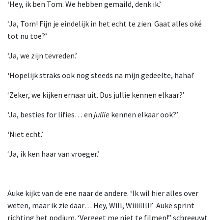
‘Hey, ik ben Tom. We hebben gemaild, denk ik.’
‘Ja, Tom! Fijn je eindelijk in het echt te zien. Gaat alles oké
tot nu toe?’
‘Ja, we zijn tevreden.’
‘Hopelijk straks ook nog steeds na mijn gedeelte, haha!’
‘Zeker, we kijken ernaar uit. Dus jullie kennen elkaar?’
‘Ja, besties for lifies… en
jullie
kennen elkaar ook?’
‘Niet echt.’
‘Ja, ik ken haar van vroeger.’
Auke kijkt van de ene naar de andere. ‘Ik wil hier alles over
weten, maar ik zie daar… Hey, Will, Wiiiillll!’ Auke sprint
richting het podium. ‘Vergeet me niet te filmen!” schreeuwt