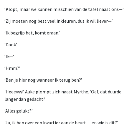
‘Klopt, maar we kunnen misschien van de tafel naast ons—’
‘Zij moeten nog best veel inkleuren, dus ik wil liever—’
‘Ik begrijp het, komt eraan.’
‘Dank’
‘Ik—’
‘Hmm?’
‘Ben je hier nog wanneer ik terug ben?’
‘Heeeyyy!’ Auke plompt zich naast Myrthe. ‘Oef, dat duurde
langer dan gedacht!’
‘Alles gelukt?’
‘Ja, ik ben over een kwartier aan de beurt… en wie is dit?’