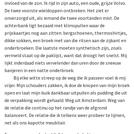
invloed van de zon. Ik rijd in zijn auto, een oude, grijze Volvo.
De twee voorste wieldoppen ontbreken. Het ziet er
onverzorgd uit, als iemand die twee voortanden mist. De
achterbank ligt bezaaid met klimspullen waar de
prijskaartjes nog aan zitten: bergschoenen, thermoshirtjes,
dikke sokken, een broek met van die ritsen aan de zijkant en
onderbroeken. Die laatste moeten synthetisch zijn, zoals
vermeld staat op de paklijst, want dat droogt het snelst. Mij
lijkt inderdaad niets vervelender dan uren door de sneeuw
banjeren in een natte onderbroek.
Bij
elke witte streep op de weg die ik passeer voel ik mij
vrijer. Mijn schouders zakken, ik doe de knopen van mijn broek
open en laat mijn buik dankbaar uitpuilen als pudding die uit
de verpakking wordt gehaald. Weg uit Amsterdam. Weg van
de relatie die continu op het randje van de afgrond
balanceert. De relatie die ik telkens weer probeer te lijmen,
net als ons kapotte meubilair.