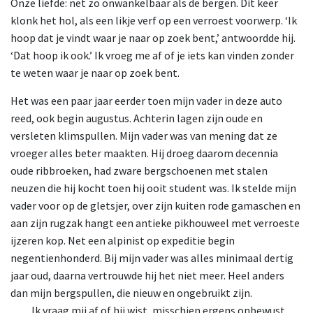
Onze liefde: net zo onwankelbaar als de bergen. Dit keer
klonk het hol, als een likje verf op een verroest voorwerp. ‘Ik
hoop dat je vindt waar je naar op zoek bent,’ antwoordde hij.
‘Dat hoop ik ook.’ Ik vroeg me af of je iets kan vinden zonder
te weten waar je naar op zoek bent.
Het was een paar jaar eerder toen mijn vader in deze auto
reed, ook begin augustus. Achterin lagen zijn oude en
versleten klimspullen. Mijn vader was van mening dat ze
vroeger alles beter maakten. Hij droeg daarom decennia
oude ribbroeken, had zware bergschoenen met stalen
neuzen die hij kocht toen hij ooit student was. Ik stelde mijn
vader voor op de gletsjer, over zijn kuiten rode gamaschen en
aan zijn rugzak hangt een antieke pikhouweel met verroeste
ijzeren kop. Net een alpinist op expeditie begin
negentienhonderd. Bij mijn vader was alles minimaal dertig
jaar oud, daarna vertrouwde hij het niet meer. Heel anders
dan mijn bergspullen, die nieuw en ongebruikt zijn.
Ik
vraag mij af of hij wist, misschien ergens onbewust,