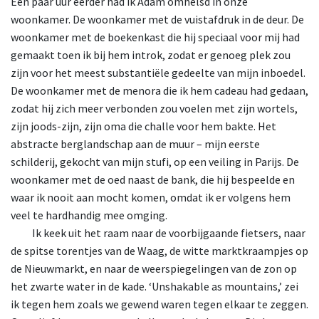
Een paar uur eerder had ik Adam omhelsd in onze
woonkamer. De woonkamer met de vuistafdruk in de deur. De
woonkamer met de boekenkast die hij speciaal voor mij had
gemaakt toen ik bij hem introk, zodat er genoeg plek zou
zijn voor het meest substantiële gedeelte van mijn inboedel.
De woonkamer met de menora die ik hem cadeau had gedaan,
zodat hij zich meer verbonden zou voelen met zijn wortels,
zijn joods-zijn, zijn oma die challe voor hem bakte. Het
abstracte berglandschap aan de muur – mijn eerste
schilderij, gekocht van mijn stufi, op een veiling in Parijs. De
woonkamer met de oed naast de bank, die hij bespeelde en
waar ik nooit aan mocht komen, omdat ik er volgens hem
veel te hardhandig mee omging.
Ik
keek uit het raam naar de voorbijgaande fietsers, naar
de spitse torentjes van de Waag, de witte marktkraampjes op
de Nieuwmarkt, en naar de weerspiegelingen van de zon op
het zwarte water in de kade. ‘Unshakable as mountains,’ zei
ik tegen hem zoals we gewend waren tegen elkaar te zeggen.