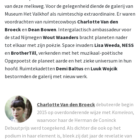
van deze melkweg. Voor de gelegenheid diende de galerij van
Museum Het Valkhof als ruimteschip extraordinaire. Er waren
voordrachten van ruimtecowboys
Charlotte Van den
Broeck
en
Dean Bowen
. Intergalactisch ambassadeur voor
de stad Nijmegen
Wout Waanders
bracht planeten nader
tot elkaar met zijn poëzie. Space invaders
Lisa Weeda
,
NESS
en
BrotherTill
, verkenden met het muzikaal-poëtische
Opgepoetst de planeet aarde en het zieke universum in hun
hoofd. Ruimtekadetten
Demi Baltus
en
Luuk Wojcik
bestormden de galerij met nieuw werk.
Charlotte Van den Broeck
debuteerde begin
2015 op overdonderende wijze met
Kameleon
,
waarvoor haar de Herman de Coninck
Debuutprijs werd toegekend. Als dichter die ook op het
podium in haar element is, bleek zij dat jaar de revelatie van