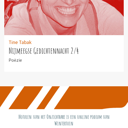
Tine Tabak
Nijmeegse Gedichtennacht 2/4
Poëzie
Notulen van het Onzichtbare is een online podium van
Wintertuin