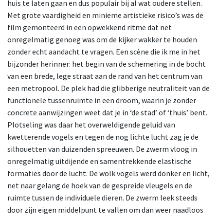
huis te laten gaan en dus populair bij al wat oudere stellen.
Met grote vaardigheid en minieme artistieke risico’s was de
film gemonteerd in een opwekkend ritme dat net
onregelmatig genoeg was om de kijker wakker te houden
zonder echt aandacht te vragen. Een scène die ik me in het
bijzonder herinner: het begin van de schemering in de bocht
van een brede, lege straat aan de rand van het centrum van
een metropool. De plek had die glibberige neutraliteit van de
functionele tussenruimte in een droom, waarin je zonder
concrete aanwijzingen weet dat je in ‘de stad’ of ‘thuis’ bent.
Plotseling was daar het overweldigende geluid van
kwetterende vogels en tegen de nog lichte lucht zag je de
silhouetten van duizenden spreeuwen. De zwerm vloog in
onregelmatig uitdijende en samentrekkende elastische
formaties door de lucht. De wolk vogels werd donker en licht,
net naar gelang de hoek van de gespreide vleugels en de
ruimte tussen de individuele dieren. De zwerm leek steeds
door zijn eigen middelpunt te vallen om dan weer naadloos