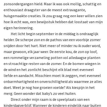
zonsondergangen hield. Maar ik was ook mollig, schattig en
enthousiast draagster van de meest extravagante,
huisgemaakte creaties. Ik zou graag nog een keer willen zien
hoe ik echt was, een bewijsstuk hebben dat losstaat van mijn
eigen herinnering.
Het
licht begin september in de middag is ondraaglijk
helder. De scherpe zon en de pathos van een voorbije zomer
snijden door het hart. Niet meer of minder nu ik ouder word,
maar gewoon, elk jaar weer. De eerste kou, de zon op loof,
een rommelige verzameling potten vol alledaagse planten
en stroachtige resten van de zomer. En de bomen wiegen in
de wind en het zonlicht beschijnt elk blad met evenveel
liefde en aandacht. Misschien moet ik zeggen, met evenveel
onbarmhartigheid en onverschilligheid als waarmee ze alles
doet. Weet je nog hoe groeien voelde? Als kiespijn in het
merg. Geen wonder dat baby’s zo veel huilen.
Direct
onder mijn raam is de speelplaats van een
kinderdagverblijf. Wanneer de kinderen eindelijk naar buiten