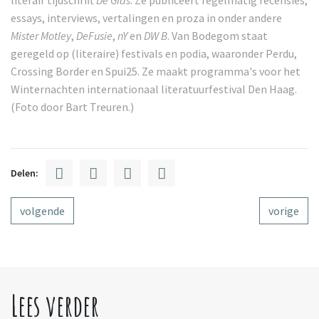
literair tijdschrift
De Gids
. Ze publiceert regelmatig recensies,
essays, interviews, vertalingen en proza in onder andere
Mister Motley
,
DeFusie
,
nY
en
DW B
. Van Bodegom staat
geregeld op (literaire) festivals en podia, waaronder Perdu,
Crossing Border en Spui25. Ze maakt programma's voor het
Winternachten internationaal literatuurfestival Den Haag.
(Foto door Bart Treuren.)
Delen:
volgende
vorige
Lees verder