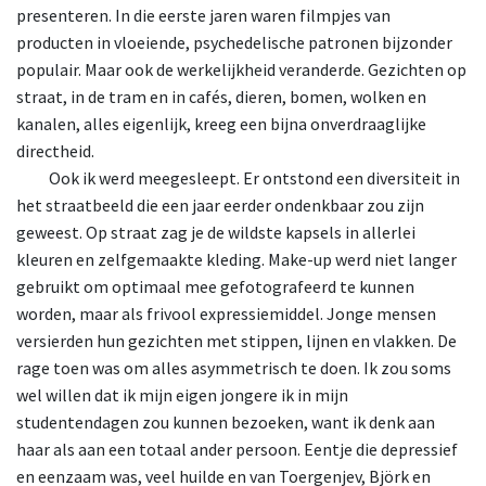
presenteren. In die eerste jaren waren filmpjes van
producten in vloeiende, psychedelische patronen bijzonder
populair. Maar ook de werkelijkheid veranderde. Gezichten op
straat, in de tram en in cafés, dieren, bomen, wolken en
kanalen, alles eigenlijk, kreeg een bijna onverdraaglijke
directheid.
Ook
ik werd meegesleept. Er ontstond een diversiteit in
het straatbeeld die een jaar eerder ondenkbaar zou zijn
geweest. Op straat zag je de wildste kapsels in allerlei
kleuren en zelfgemaakte kleding. Make-up werd niet langer
gebruikt om optimaal mee gefotografeerd te kunnen
worden, maar als frivool expressiemiddel. Jonge mensen
versierden hun gezichten met stippen, lijnen en vlakken. De
rage toen was om alles asymmetrisch te doen. Ik zou soms
wel willen dat ik mijn eigen jongere ik in mijn
studentendagen zou kunnen bezoeken, want ik denk aan
haar als aan een totaal ander persoon. Eentje die depressief
en eenzaam was, veel huilde en van Toergenjev, Björk en