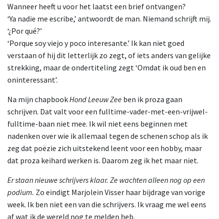
Wanneer heeft u voor het laatst een brief ontvangen?
‘Ya nadie me escribe,’ antwoordt de man. Niemand schrijft mij.
‘¿Por qué?’
‘Porque soy viejo y poco interesante.’ Ik kan niet goed
verstaan of hij dit letterlijk zo zegt, of iets anders van gelijke
strekking, maar de ondertiteling zegt ‘Omdat ik oud ben en
oninteressant’.
Na mijn chapbook
Hond Leeuw Zee
ben ik proza gaan
schrijven. Dat valt voor een fulltime-vader-met-een-vrijwel-
fulltime-baan niet mee. Ik wil niet eens beginnen met
nadenken over wie ik allemaal tegen de schenen schop als ik
zeg dat poëzie zich uitstekend leent voor een hobby, maar
dat proza keihard werken is. Daarom zeg ik het maar niet.
Er staan nieuwe schrijvers klaar. Ze wachten alleen nog op een
podium.
Zo eindigt Marjolein Visser haar bijdrage van vorige
week. Ik ben niet een van die schrijvers. Ik vraag me wel eens
af wat ik de wereld nog te melden heb.