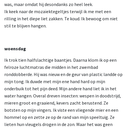
was, maar omdat hij desondanks zo heel leek.
Ik keek naar de mozaïektegeltjes terwijl ik me met een
rilling in het diepe liet zakken. Te koud. Ik bewoog om niet
stil te blijven hangen.
woensdag
Ik trok tien halfslachtige baantjes. Daarna klom ik op een
felroze luchtmatras die midden in het zwembad
ronddobberde. Hij was nieuw en de geur van plastic landde op
mijn tong. Ik duwde met mijn ene hand hard op mijn
onderbuik tot het pijn deed. Mijn andere hand liet ik in het
water hangen. Overal dreven insecten: wespen in doodstrijd,
mieren groot en graaiend, kevers zacht berustend. Ze
botsten op mijn vingers. Ik viste een vliegende mier en een
hommel op en zette ze op de rand van mijn speeltuig. Ze
lieten hun vleugels drogen in de zon. Maar het was geen