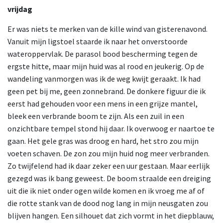
vrijdag
Er was niets te merken van de kille wind van gisterenavond.
Vanuit mijn ligstoel staarde ik naar het onverstoorde
wateroppervlak. De parasol bood bescherming tegen de
ergste hitte, maar mijn huid was al rood en jeukerig. Op de
wandeling vanmorgen was ik de weg kwijt geraakt. Ik had
geen pet bij me, geen zonnebrand. De donkere figuur die ik
eerst had gehouden voor een mens in een grijze mantel,
bleek een verbrande boom te zijn. Als een zuil in een
onzichtbare tempel stond hij daar. Ik overwoog er naartoe te
gaan. Het gele gras was droog en hard, het stro zou mijn
voeten schaven. De zon zou mijn huid nog meer verbranden.
Zo twijfelend had ik daar zeker een uur gestaan. Maar eerlijk
gezegd was ik bang geweest. De boom straalde een dreiging
uit die ik niet onder ogen wilde komen en ik vroeg me af of
die rotte stank van de dood nog lang in mijn neusgaten zou
blijven hangen. Een silhouet dat zich vormt in het diepblauw,