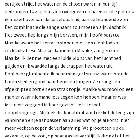
eerlijke strijd, het water en de chloor waren in hun lijf
gedrongen. Ik zag hen zich overgeven en na een tijdje gaf ook
ik mezelf over aan de lusteloosheid, aan de brandende zon.
Een combinatie die aangenaam zou moeten zijn, dacht ik.
Het zweet liep langs mijn borsten, mijn hoofd barstte.
Maaike kwam het terras oplopen met een dienblad vol
cocktails. Lieve Maaike, kameleon Maaike, aangename
Maaike. Ik liet me met een luide plons van het luchtbed
glijden en ik waadde langs de trappen het water uit.
Dankbaar glimlachte ik naar mijn gastvrouw, wiens blonde
haren steil en goud naar beneden hingen. Ze droeg een
afgeknipte short en een strak topje. Maaike was mooi op een
manier waar niemand iets tegen kon hebben. Maar er was
iets nietszeggend in haar gezicht, iets totaal
onopdringerigs. Mij leek die banaliteit aantrekkelijk: leeg zijn
vanbinnen en je aanpassen aan alles wat op je afkomt, niet
meer vechten tegen de verlamming. We proostten op de
vakantie, op de zon, op haar gastenverblijf. Ik dronk tot het