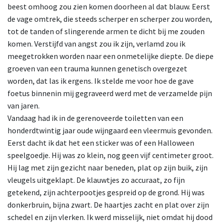
beest omhoog zou zien komen doorheen al dat blauw. Eerst
de vage omtrek, die steeds scherper en scherper zou worden,
tot de tanden of slingerende armen te dicht bij me zouden
komen. Verstijfd van angst zou ik zijn, verlamd zou ik
meegetrokken worden naar een onmetelijke diepte. De diepe
groeven van een trauma kunnen genetisch overgezet
worden, dat las ik ergens. Ik stelde me voor hoe de gave
foetus binnenin mij gegraveerd werd met de verzamelde pijn
van jaren.
Vandaag had ik in de gerenoveerde toiletten van een
honderdtwintig jaar oude wijngaard een vleermuis gevonden.
Eerst dacht ik dat het een sticker was of een Halloween
speelgoedje. Hij was zo klein, nog geen vijf centimeter groot.
Hij lag met zijn gezicht naar beneden, plat op zijn buik, zijn
vleugels uitgeklapt. De klauwtjes zo accuraat, zo fijn
getekend, zijn achterpootjes gespreid op de grond. Hij was
donkerbruin, bijna zwart. De haartjes zacht en plat over zijn
schedel en zijn vlerken. Ik werd misselijk, niet omdat hij dood