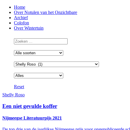
Home
Over Notulen van het Onzichtbare
Archief
Colofon
Over Wintertuin
Reset
Shelly Roso
Een niet gevulde koffer
Nijmeegse Literatuurpijs 2021
De top drie van de jaarlijkse Nijmeegse prijs voor ongepubliceerde sch